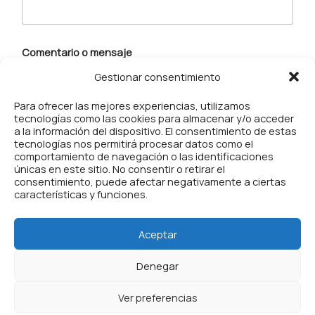
O
Comentario o mensaje
t
r
Gestionar consentimiento
a
s
Para ofrecer las mejores experiencias, utilizamos
*
tecnologías como las cookies para almacenar y/o acceder
r
a la información del dispositivo. El consentimiento de estas
e
tecnologías nos permitirá procesar datos como el
d
comportamiento de navegación o las identificaciones
e
únicas en este sitio. No consentir o retirar el
s
consentimiento, puede afectar negativamente a ciertas
Enviar
características y funciones.
Aceptar
Política de privacidad
Política de cookies (UE)
Denegar
Ver preferencias
Todos los derechos © 2026 Fika | Agencia Fika